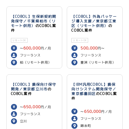
【COBOL】生保新契約開
【COBOL】外為パッケー
発保守／千葉県柏市（リ
ジ導入支援／東京都江東
モート併用）
のCOBOL案
区（リモート併用）
の
件
COBOL案件
リモートOK
リモートOK
600,000
500,000
〜
円／月
円〜
600,000
円／月
フリーランス
フリーランス
柏（リモート併用）
豊洲（リモート併用）
【COBOL】損保向け保守
【IBM汎用COBOL】損保
開発／東京都立川市
の
向けシステム開発保守／
COBOL案件
東京都墨田区
のCOBOL案
件
650,000
〜
円／月
650,000
〜
円／月
フリーランス
フリーランス
立川
錦糸町