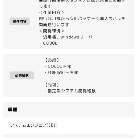
します
＜作業内容＞
現行汎用機から次期パッケージ導入のバッチ
案件内容
開発を行います
＜開発環境＞
・汎用機、windowsサーバ
・COBOL
【必須】
・COBOL開発
・詳細設計～開発
必要経験
【尚可】
・勘定系システム開発経験
職種
システムエンジニア(SE)