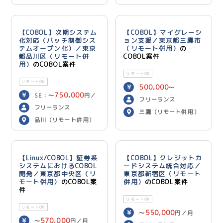
【COBOL】次期システム
【COBOL】マイグレーシ
化対応（バッチ制御シス
ョン支援／東京都三鷹市
テムオープン化）／東京
（リモート併用）
の
都品川区（リモート併
COBOL案件
用）
のCOBOL案件
リモートOK
リモートOK
500,000
〜
750,000
SE：〜
円／
600,000
円／月
フリーランス
700,000
月 PG：〜
円
フリーランス
三鷹（リモート併用）
／月
品川（リモート併用）
【Linux/COBOL】証券系
【COBOL】クレジットカ
システムにおけるCOBOL
ードシステム統合対応／
開発／東京都中央区（リ
東京都新宿区（リモート
モート併用）
のCOBOL案
併用）
のCOBOL案件
件
リモートOK
リモートOK
550,000
〜
円／月
570,000
〜
円／月