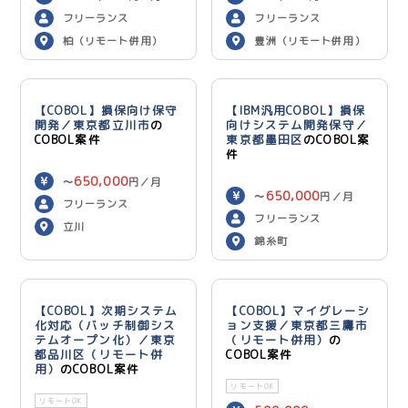
600,000
円／月
フリーランス
フリーランス
柏（リモート併用）
豊洲（リモート併用）
【COBOL】損保向け保守
【IBM汎用COBOL】損保
開発／東京都立川市
の
向けシステム開発保守／
COBOL案件
東京都墨田区
のCOBOL案
件
650,000
〜
円／月
650,000
〜
円／月
フリーランス
フリーランス
立川
錦糸町
【COBOL】次期システム
【COBOL】マイグレーシ
化対応（バッチ制御シス
ョン支援／東京都三鷹市
テムオープン化）／東京
（リモート併用）
の
都品川区（リモート併
COBOL案件
用）
のCOBOL案件
リモートOK
リモートOK