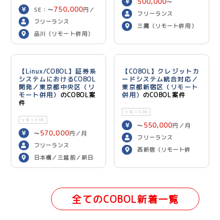
500,000
〜
750,000
SE：〜
円／
600,000
円／月
フリーランス
700,000
月 PG：〜
円
フリーランス
三鷹（リモート併用）
／月
品川（リモート併用）
【Linux/COBOL】証券系
【COBOL】クレジットカ
システムにおけるCOBOL
ードシステム統合対応／
開発／東京都中央区（リ
東京都新宿区（リモート
モート併用）
のCOBOL案
併用）
のCOBOL案件
件
リモートOK
リモートOK
550,000
〜
円／月
570,000
〜
円／月
フリーランス
フリーランス
西新宿（リモート併
日本橋／三越前／新日
用）
本橋（リモート併用）
全てのCOBOL新着一覧