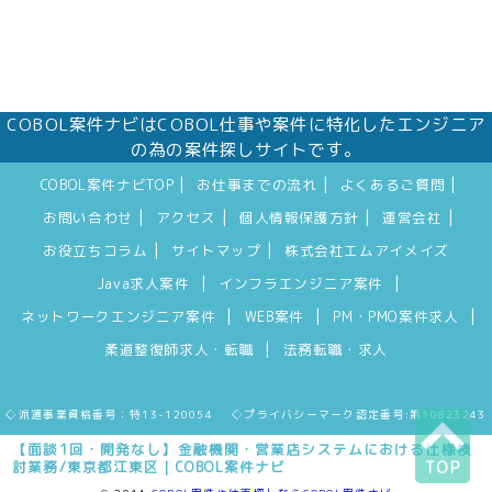
COBOL案件ナビはCOBOL仕事や案件に特化したエンジニア
の為の案件探しサイトです。
|
|
|
COBOL案件ナビTOP
お仕事までの流れ
よくあるご質問
|
|
|
|
お問い合わせ
アクセス
個人情報保護方針
運営会社
|
|
お役立ちコラム
サイトマップ
株式会社エムアイメイズ
|
|
Java求人案件
インフラエンジニア案件
|
|
|
ネットワークエンジニア案件
WEB案件
PM・PMO案件求人
|
柔道整復師求人・転職
法務転職・求人
◇派遣事業資格番号：特13-120054 ◇プライバシーマーク認定番号:第10823243
【面談1回・開発なし】金融機関・営業店システムにおける仕様検
討業務/東京都江東区｜COBOL案件ナビ
TOP