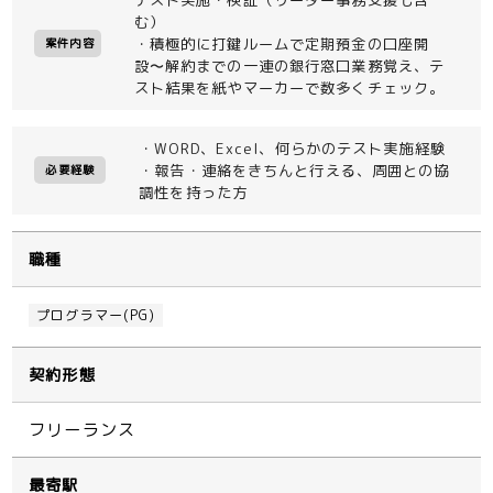
む）
・積極的に打鍵ルームで定期預金の口座開
案件内容
設〜解約までの一連の銀行窓口業務覚え、テ
スト結果を紙やマーカーで数多くチェック。
・WORD、Excel、何らかのテスト実施経験
・報告・連絡をきちんと行える、周囲との協
必要経験
調性を持った方
職種
プログラマー(PG)
契約形態
フリーランス
最寄駅