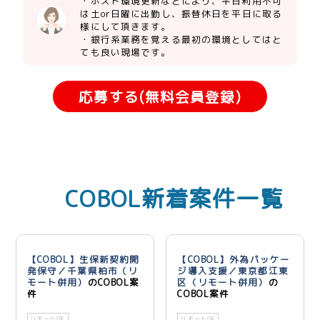
・ホスト環境更新などにより、平日利用不可
は土or日曜に出勤し、振替休日を平日に取る
様にして頂きます。
・銀行系業務を覚える最初の環境としてはと
ても良い現場です。
応募する(無料会員登録)
COBOL新着案件一覧
【COBOL】生保新契約開
【COBOL】外為パッケー
発保守／千葉県柏市（リ
ジ導入支援／東京都江東
モート併用）
のCOBOL案
区（リモート併用）
の
件
COBOL案件
リモートOK
リモートOK