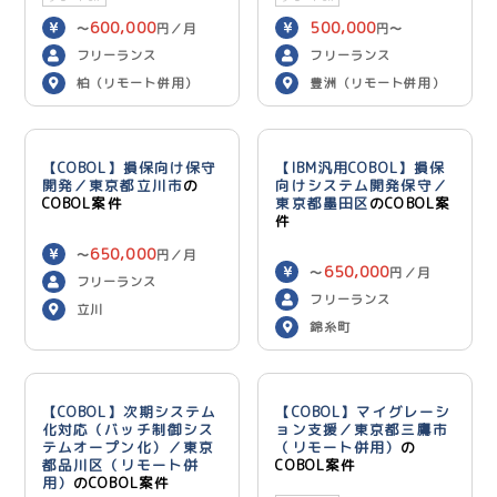
600,000
500,000
〜
円／月
円〜
600,000
円／月
フリーランス
フリーランス
柏（リモート併用）
豊洲（リモート併用）
【COBOL】損保向け保守
【IBM汎用COBOL】損保
開発／東京都立川市
の
向けシステム開発保守／
COBOL案件
東京都墨田区
のCOBOL案
件
650,000
〜
円／月
650,000
〜
円／月
フリーランス
フリーランス
立川
錦糸町
【COBOL】次期システム
【COBOL】マイグレーシ
化対応（バッチ制御シス
ョン支援／東京都三鷹市
テムオープン化）／東京
（リモート併用）
の
都品川区（リモート併
COBOL案件
用）
のCOBOL案件