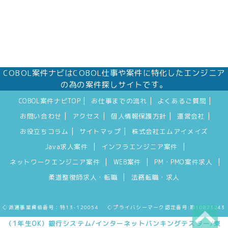
COBOL案件ナビはCOBOL仕事や案件に特化したエンジニア
の為の案件探しサイトです。
|
|
|
COBOL案件ナビTOP
お仕事までの流れ
よくあるご質問
|
|
|
|
お問い合わせ
アクセス
個人情報保護方針
運営会社
|
|
お役立ちコラム
サイトマップ
株式会社エムアイメイズ
|
|
Java求人案件
インフラエンジニア案件
|
|
|
ネットワークエンジニア案件
WEB案件
PM・PMO案件求人
|
柔道整復師求人・転職
法務転職・求人
◇派遣事業資格番号：特13-120054 ◇プライバシーマーク認定番号:第10823243
（1年生OK）銀行システム/インターネットバンキングテスター/東