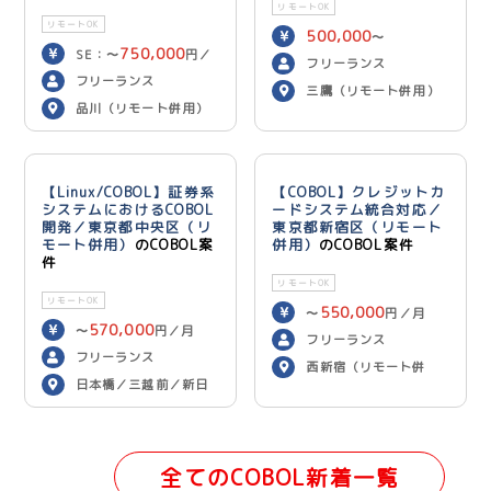
リモートOK
リモートOK
500,000
〜
750,000
SE：〜
円／
600,000
円／月
フリーランス
700,000
月 PG：〜
円
フリーランス
三鷹（リモート併用）
／月
品川（リモート併用）
【Linux/COBOL】証券系
【COBOL】クレジットカ
システムにおけるCOBOL
ードシステム統合対応／
開発／東京都中央区（リ
東京都新宿区（リモート
モート併用）
のCOBOL案
併用）
のCOBOL案件
件
リモートOK
リモートOK
550,000
〜
円／月
570,000
〜
円／月
フリーランス
フリーランス
西新宿（リモート併
日本橋／三越前／新日
用）
本橋（リモート併用）
全てのCOBOL新着一覧