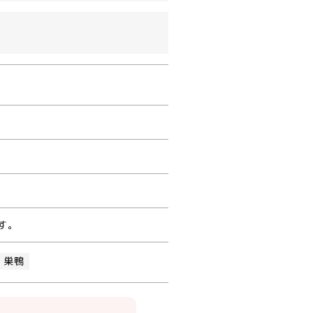
す。
・巣鴨