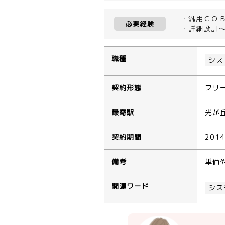
・汎用ＣＯ
必要経験
・詳細設計
職種
シス
契約形態
フリ
最寄駅
光が
契約期間
201
備考
単価
関連ワード
シス