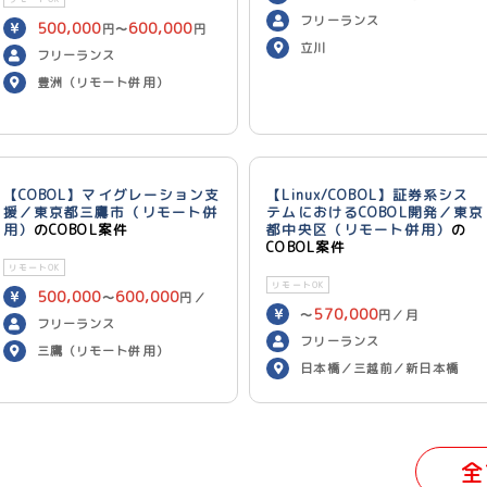
フリーランス
500,000
600,000
円〜
円
立川
／月
フリーランス
豊洲（リモート併用）
【COBOL】マイグレーション支
【Linux/COBOL】証券系シス
援／東京都三鷹市（リモート併
テムにおけるCOBOL開発／東京
用）
のCOBOL案件
都中央区（リモート併用）
の
COBOL案件
リモートOK
リモートOK
500,000
600,000
〜
円／
570,000
〜
円／月
月
フリーランス
フリーランス
三鷹（リモート併用）
日本橋／三越前／新日本橋
（リモート併用）
全