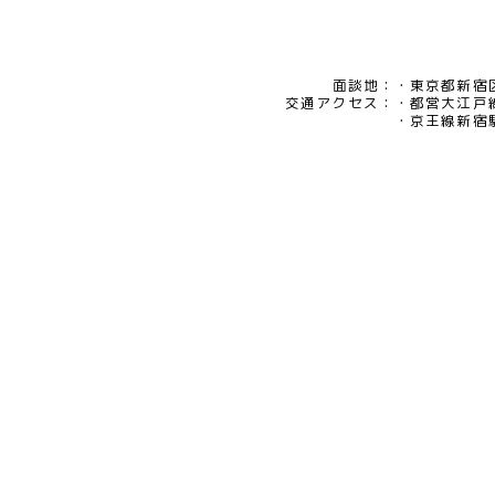
面談地：
東京都新宿区
交通アクセス：
都営大江戸
京王線新宿