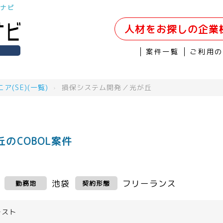
件ナビ
人材をお探しの企業
案件一覧
ご利用
(SE)(一覧)
›
損保システム開発／光が丘
のCOBOL案件
池袋
フリーランス
勤務地
契約形態
テスト