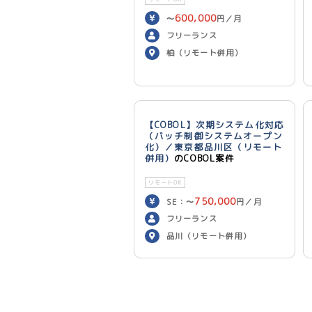
600,000
〜
円／月
フリーランス
柏（リモート併用）
【COBOL】次期システム化対応
（バッチ制御システムオープン
化）／東京都品川区（リモート
併用）
のCOBOL案件
リモートOK
750,000
SE：〜
円／月
700,000
PG：〜
円／月
フリーランス
品川（リモート併用）