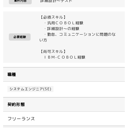
詳細設計～テスト
案件内容
【必須スキル】
・汎用ＣＯＢＯＬ経験
・詳細設計～の経験
・勤怠、コミュニケーションに問題のな
必要経験
い方
【尚可スキル】
ＩＢＭ-ＣＯＢＯＬ経験
職種
システムエンジニア(SE)
契約形態
フリーランス