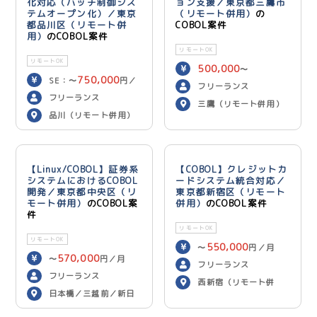
化対応（バッチ制御シス
ョン支援／東京都三鷹市
テムオープン化）／東京
（リモート併用）
の
都品川区（リモート併
COBOL案件
用）
のCOBOL案件
リモートOK
リモートOK
500,000
〜
750,000
SE：〜
円／
600,000
円／月
フリーランス
700,000
月 PG：〜
円
フリーランス
三鷹（リモート併用）
／月
品川（リモート併用）
【Linux/COBOL】証券系
【COBOL】クレジットカ
システムにおけるCOBOL
ードシステム統合対応／
開発／東京都中央区（リ
東京都新宿区（リモート
モート併用）
のCOBOL案
併用）
のCOBOL案件
件
リモートOK
リモートOK
550,000
〜
円／月
570,000
〜
円／月
フリーランス
フリーランス
西新宿（リモート併
日本橋／三越前／新日
用）
本橋（リモート併用）