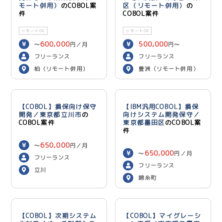
モート併用）
のCOBOL案
区（リモート併用）
の
件
COBOL案件
リモートOK
リモートOK
600,000
500,000
〜
円／月
円〜
600,000
円／月
フリーランス
フリーランス
柏（リモート併用）
豊洲（リモート併用）
【COBOL】損保向け保守
【IBM汎用COBOL】損保
開発／東京都立川市
の
向けシステム開発保守／
COBOL案件
東京都墨田区
のCOBOL案
件
650,000
〜
円／月
650,000
〜
円／月
フリーランス
フリーランス
立川
錦糸町
【COBOL】次期システム
【COBOL】マイグレーシ