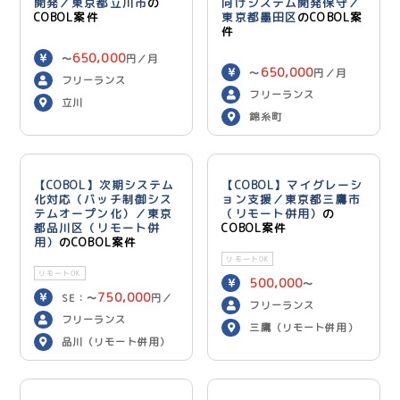
開発／東京都立川市
の
向けシステム開発保守／
COBOL案件
東京都墨田区
のCOBOL案
件
650,000
〜
円／月
650,000
〜
円／月
フリーランス
フリーランス
立川
錦糸町
【COBOL】次期システム
【COBOL】マイグレーシ
化対応（バッチ制御シス
ョン支援／東京都三鷹市
テムオープン化）／東京
（リモート併用）
の
都品川区（リモート併
COBOL案件
用）
のCOBOL案件
リモートOK
リモートOK
500,000
〜
750,000
SE：〜
円／
600,000
円／月
フリーランス
700,000
月 PG：〜
円
フリーランス
三鷹（リモート併用）
／月
品川（リモート併用）