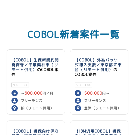
COBOL新着案件一覧
【COBOL】生保新契約開
【COBOL】外為パッケー
発保守／千葉県柏市（リ
ジ導入支援／東京都江東
モート併用）
のCOBOL案
区（リモート併用）
の
件
COBOL案件
リモートOK
リモートOK
600,000
500,000
〜
円／月
円〜
600,000
円／月
フリーランス
フリーランス
柏（リモート併用）
豊洲（リモート併用）
【COBOL】損保向け保守
【IBM汎用COBOL】損保