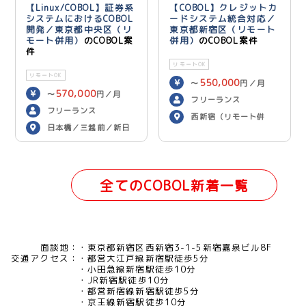
【Linux/COBOL】証券系
【COBOL】クレジットカ
システムにおけるCOBOL
ードシステム統合対応／
開発／東京都中央区（リ
東京都新宿区（リモート
モート併用）
のCOBOL案
併用）
のCOBOL案件
件
リモートOK
リモートOK
550,000
〜
円／月
570,000
〜
円／月
フリーランス
フリーランス
西新宿（リモート併
日本橋／三越前／新日
用）
本橋（リモート併用）
全てのCOBOL新着一覧
面談地：
東京都新宿区西新宿3-1-5新宿嘉泉ビル8F
交通アクセス：
都営大江戸線新宿駅徒歩5分
小田急線新宿駅徒歩10分
JR新宿駅徒歩10分
都営新宿線新宿駅徒歩5分
京王線新宿駅徒歩10分