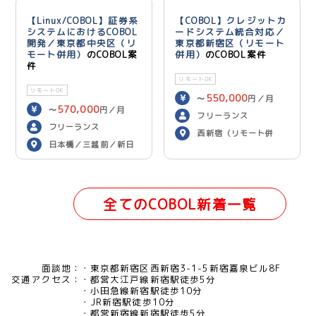
【Linux/COBOL】証券系
【COBOL】クレジットカ
システムにおけるCOBOL
ードシステム統合対応／
開発／東京都中央区（リ
東京都新宿区（リモート
モート併用）
のCOBOL案
併用）
のCOBOL案件
件
リモートOK
リモートOK
550,000
〜
円／月
570,000
〜
円／月
フリーランス
フリーランス
西新宿（リモート併
日本橋／三越前／新日
用）
本橋（リモート併用）
全てのCOBOL新着一覧
面談地：
東京都新宿区西新宿3-1-5新宿嘉泉ビル8F
交通アクセス：
都営大江戸線新宿駅徒歩5分
小田急線新宿駅徒歩10分
JR新宿駅徒歩10分
都営新宿線新宿駅徒歩5分