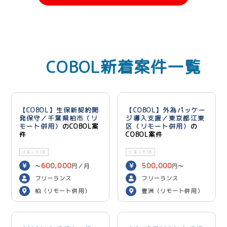
COBOL新着案件一覧
【COBOL】生保新契約開
【COBOL】外為パッケー
発保守／千葉県柏市（リ
ジ導入支援／東京都江東
モート併用）
のCOBOL案
区（リモート併用）
の
件
COBOL案件
リモートOK
リモートOK
600,000
500,000
〜
円／月
円〜
600,000
円／月
フリーランス
フリーランス
柏（リモート併用）
豊洲（リモート併用）