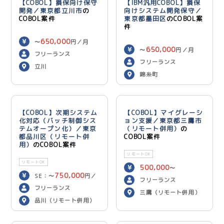
【COBOL】損保向け保守
【IBM汎用COBOL】損保
開発／東京都立川市
の
向けシステム開発保守／
COBOL案件
東京都墨田区
のCOBOL案
件
650,000
〜
円／月
650,000
〜
円／月
フリーランス
フリーランス
立川
錦糸町
【COBOL】次期システム
【COBOL】マイグレーシ
化対応（バッチ制御シス
ョン支援／東京都三鷹市
テムオープン化）／東京
（リモート併用）
の
都品川区（リモート併
COBOL案件
用）
のCOBOL案件
リモートOK
リモートOK
500,000
〜
750,000
SE：〜
円／
600,000
円／月
フリーランス
700,000
月 PG：〜
円
フリーランス
三鷹（リモート併用）
／月
品川（リモート併用）