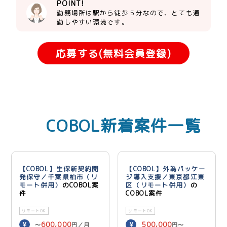
POINT!
勤務場所は駅から徒歩５分なので、とても通
勤しやすい環境です。
応募する(無料会員登録)
COBOL新着案件一覧
【COBOL】生保新契約開
【COBOL】外為パッケー
発保守／千葉県柏市（リ
ジ導入支援／東京都江東
モート併用）
のCOBOL案
区（リモート併用）
の
件
COBOL案件
リモートOK
リモートOK
600,000
500,000
〜
円／月
円〜