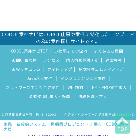
COBOL案件ナビはCOBOL仕事や案件に特化したエンジニア
の為の案件探しサイトです。
|
|
|
COBOL案件ナビTOP
お仕事までの流れ
よくあるご質問
|
|
|
|
お問い合わせ
アクセス
個人情報保護方針
運営会社
|
|
お役立ちコラム
サイトマップ
株式会社エムアイメイズ
|
|
Java求人案件
インフラエンジニア案件
|
|
|
ネットワークエンジニア案件
WEB案件
PM・PMO案件求人
|
柔道整復師求人・転職
法務転職・求人
◇派遣事業資格番号：特13-120054 ◇プライバシーマーク認定番号:第10823243
生保 新契約システム・再構築プロジェクト／調布｜COBOL案件
ナビ
TOP