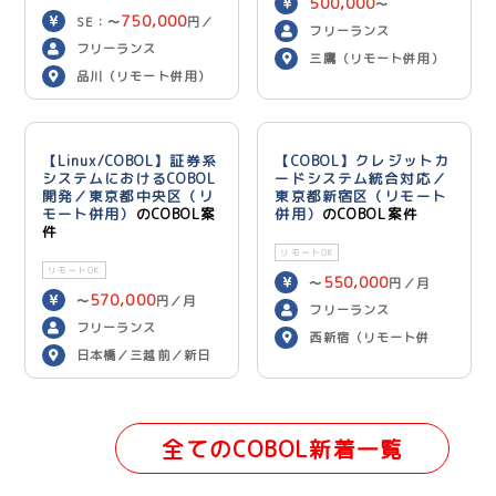
500,000
〜
750,000
SE：〜
円／
600,000
円／月
フリーランス
700,000
月 PG：〜
円
フリーランス
三鷹（リモート併用）
／月
品川（リモート併用）
【Linux/COBOL】証券系
【COBOL】クレジットカ
システムにおけるCOBOL
ードシステム統合対応／
開発／東京都中央区（リ
東京都新宿区（リモート
モート併用）
のCOBOL案
併用）
のCOBOL案件
件
リモートOK
リモートOK
550,000
〜
円／月
570,000
〜
円／月
フリーランス
フリーランス
西新宿（リモート併
日本橋／三越前／新日
用）
本橋（リモート併用）
全てのCOBOL新着一覧