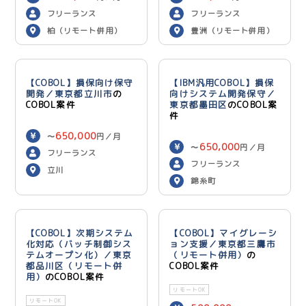
600,000
円／月
フリーランス
フリーランス
柏（リモート併用）
豊洲（リモート併用）
【COBOL】損保向け保守
【IBM汎用COBOL】損保
開発／東京都立川市
の
向けシステム開発保守／
COBOL案件
東京都墨田区
のCOBOL案
件
650,000
〜
円／月
650,000
〜
円／月
フリーランス
フリーランス
立川
錦糸町
【COBOL】次期システム
【COBOL】マイグレーシ
化対応（バッチ制御シス
ョン支援／東京都三鷹市
テムオープン化）／東京
（リモート併用）
の
都品川区（リモート併
COBOL案件
用）
のCOBOL案件
リモートOK
リモートOK