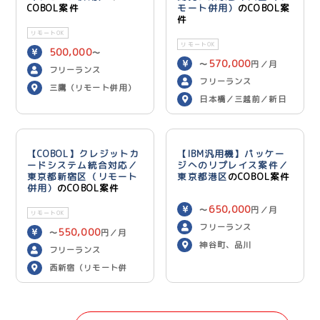
COBOL案件
モート併用）
のCOBOL案
件
リモートOK
リモートOK
500,000
〜
570,000
〜
円／月
600,000
円／月
フリーランス
フリーランス
三鷹（リモート併用）
日本橋／三越前／新日
本橋（リモート併用）
【COBOL】クレジットカ
【IBM汎用機】パッケー
ードシステム統合対応／
ジへのリプレイス案件／
東京都新宿区（リモート
東京都港区
のCOBOL案件
併用）
のCOBOL案件
650,000
〜
円／月
リモートOK
フリーランス
550,000
〜
円／月
神谷町、品川
フリーランス
西新宿（リモート併
用）