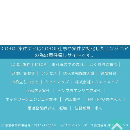
COBOL案件ナビはCOBOL仕事や案件に特化したエンジニア
の為の案件探しサイトです。
|
|
|
COBOL案件ナビTOP
お仕事までの流れ
よくあるご質問
|
|
|
|
お問い合わせ
アクセス
個人情報保護方針
運営会社
|
|
お役立ちコラム
サイトマップ
株式会社エムアイメイズ
|
|
Java求人案件
インフラエンジニア案件
|
|
|
ネットワークエンジニア案件
WEB案件
PM・PMO案件求人
|
柔道整復師求人・転職
法務転職・求人
◇派遣事業資格番号：特13-120054 ◇プライバシーマーク認定番号:第10823243