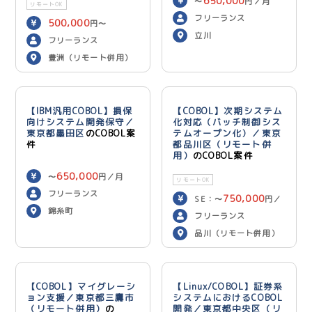
650,000
〜
円／月
リモートOK
フリーランス
500,000
円〜
立川
600,000
円／月
フリーランス
豊洲（リモート併用）
【IBM汎用COBOL】損保
【COBOL】次期システム
向けシステム開発保守／
化対応（バッチ制御シス
東京都墨田区
のCOBOL案
テムオープン化）／東京
件
都品川区（リモート併
用）
のCOBOL案件
650,000
〜
円／月
リモートOK
フリーランス
750,000
SE：〜
円／
錦糸町
700,000
月 PG：〜
円
フリーランス
／月
品川（リモート併用）
【COBOL】マイグレーシ
【Linux/COBOL】証券系
ョン支援／東京都三鷹市
システムにおけるCOBOL
（リモート併用）
の
開発／東京都中央区（リ