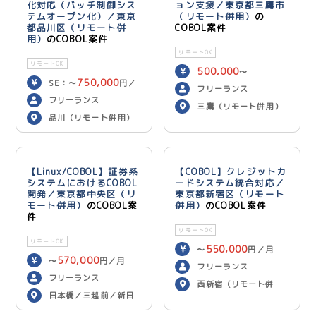
化対応（バッチ制御シス
ョン支援／東京都三鷹市
テムオープン化）／東京
（リモート併用）
の
都品川区（リモート併
COBOL案件
用）
のCOBOL案件
リモートOK
リモートOK
500,000
〜
750,000
SE：〜
円／
600,000
円／月
フリーランス
700,000
月 PG：〜
円
フリーランス
三鷹（リモート併用）
／月
品川（リモート併用）
【Linux/COBOL】証券系
【COBOL】クレジットカ
システムにおけるCOBOL
ードシステム統合対応／
開発／東京都中央区（リ
東京都新宿区（リモート
モート併用）
のCOBOL案
併用）
のCOBOL案件
件
リモートOK
リモートOK
550,000
〜
円／月
570,000
〜
円／月
フリーランス
フリーランス
西新宿（リモート併
日本橋／三越前／新日
用）
本橋（リモート併用）