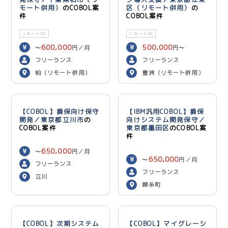
モート併用）
のCOBOL案
区（リモート併用）
の
件
COBOL案件
リモートOK
リモートOK
600,000
500,000
〜
円／月
円〜
600,000
円／月
フリーランス
フリーランス
柏（リモート併用）
豊洲（リモート併用）
【COBOL】損保向け保守
【IBM汎用COBOL】損保
開発／東京都立川市
の
向けシステム開発保守／
COBOL案件
東京都墨田区
のCOBOL案
件
650,000
〜
円／月
650,000
〜
円／月
フリーランス
フリーランス
立川
錦糸町
【COBOL】次期システム
【COBOL】マイグレーシ