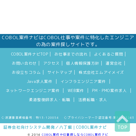
COBOL案件ナビはCOBOL仕事や案件に特化したエンジニア
の為の案件探しサイトです。
|
|
|
COBOL案件ナビTOP
お仕事までの流れ
よくあるご質問
|
|
|
|
お問い合わせ
アクセス
個人情報保護方針
運営会社
|
|
お役立ちコラム
サイトマップ
株式会社エムアイメイズ
|
|
Java求人案件
インフラエンジニア案件
|
|
|
ネットワークエンジニア案件
WEB案件
PM・PMO案件求人
|
柔道整復師求人・転職
法務転職・求人
◇派遣事業資格番号：特13-120054 ◇プライバシーマーク認定番号:第10823243
証券会社向けシステム開発／八丁堀｜COBOL案件ナビ
TOP
© 2014
COBOL案件や仕事探しならCOBOL案件ナビ