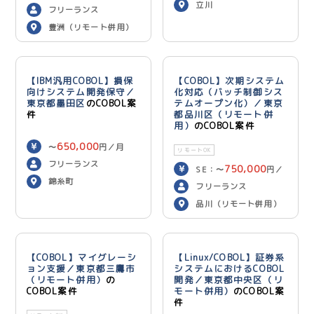
立川
600,000
円／月
フリーランス
豊洲（リモート併用）
【IBM汎用COBOL】損保
【COBOL】次期システム
向けシステム開発保守／
化対応（バッチ制御シス
東京都墨田区
のCOBOL案
テムオープン化）／東京
件
都品川区（リモート併
用）
のCOBOL案件
650,000
〜
円／月
リモートOK
フリーランス
750,000
SE：〜
円／
錦糸町
700,000
月 PG：〜
円
フリーランス
／月
品川（リモート併用）
【COBOL】マイグレーシ
【Linux/COBOL】証券系
ョン支援／東京都三鷹市
システムにおけるCOBOL
（リモート併用）
の
開発／東京都中央区（リ
COBOL案件
モート併用）
のCOBOL案
件