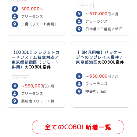
リモートOK
リモートOK
500,000
〜
570,000
〜
円／月
600,000
円／月
フリーランス
フリーランス
三鷹（リモート併用）
日本橋／三越前／新日
本橋（リモート併用）
【COBOL】クレジットカ
【IBM汎用機】パッケー
ードシステム統合対応／
ジへのリプレイス案件／
東京都新宿区（リモート
東京都港区
のCOBOL案件
併用）
のCOBOL案件
650,000
〜
円／月
リモートOK
フリーランス
550,000
〜
円／月
神谷町、品川
フリーランス
西新宿（リモート併
用）
全てのCOBOL新着一覧