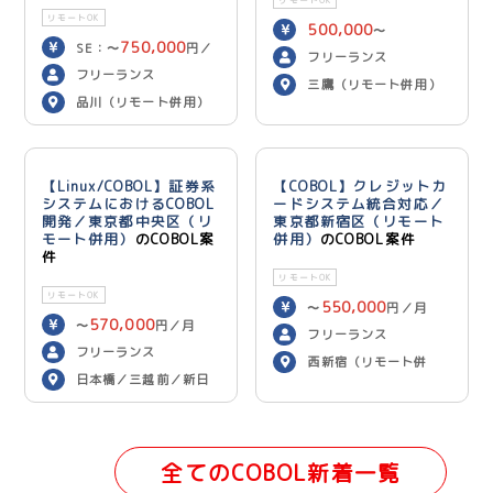
リモートOK
500,000
〜
750,000
SE：〜
円／
600,000
円／月
フリーランス
700,000
月 PG：〜
円
フリーランス
三鷹（リモート併用）
／月
品川（リモート併用）
【Linux/COBOL】証券系
【COBOL】クレジットカ
システムにおけるCOBOL
ードシステム統合対応／
開発／東京都中央区（リ
東京都新宿区（リモート
モート併用）
のCOBOL案
併用）
のCOBOL案件
件
リモートOK
リモートOK
550,000
〜
円／月
570,000
〜
円／月
フリーランス
フリーランス
西新宿（リモート併
日本橋／三越前／新日
用）
本橋（リモート併用）
全てのCOBOL新着一覧