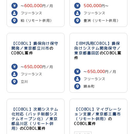
600,000
500,000
〜
円／月
円〜
600,000
円／月
フリーランス
フリーランス
柏（リモート併用）
豊洲（リモート併用）
【COBOL】損保向け保守
【IBM汎用COBOL】損保
開発／東京都立川市
の
向けシステム開発保守／
COBOL案件
東京都墨田区
のCOBOL案
件
650,000
〜
円／月
650,000
〜
円／月
フリーランス
フリーランス
立川
錦糸町
【COBOL】次期システム
【COBOL】マイグレーシ
化対応（バッチ制御シス
ョン支援／東京都三鷹市
テムオープン化）／東京
（リモート併用）
の
都品川区（リモート併
COBOL案件
用）
のCOBOL案件
リモートOK