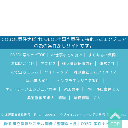
COBOL案件ナビはCOBOL仕事や案件に特化したエンジニア
の為の案件探しサイトです。
|
|
|
COBOL案件ナビTOP
お仕事までの流れ
よくあるご質問
|
|
|
|
お問い合わせ
アクセス
個人情報保護方針
運営会社
|
|
お役立ちコラム
サイトマップ
株式会社エムアイメイズ
|
|
Java求人案件
インフラエンジニア案件
|
|
|
ネットワークエンジニア案件
WEB案件
PM・PMO案件求人
|
柔道整復師求人・転職
法務転職・求人
◇派遣事業資格番号：特13-120054 ◇プライバシーマーク認定番号:第10823243
損保 積立保険システム開発／聖蹟桜ヶ丘｜COBOL案件ナビ
TOP