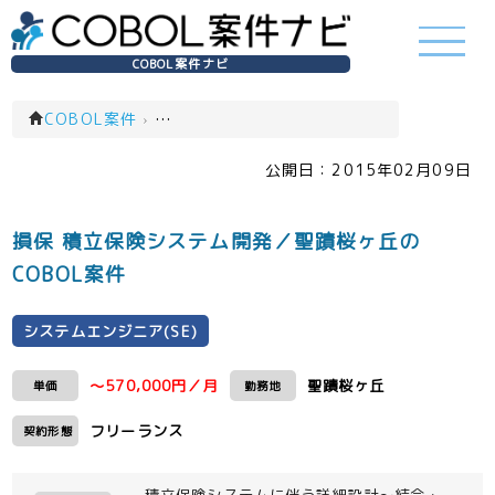
COBOL案件ナビ
COBOL案件
›
システムエンジニア(SE)(一覧)
公開日：
2015年02月09日
損保 積立保険システム開発／聖蹟桜ヶ丘の
COBOL案件
システムエンジニア(SE)
～570,000円／月
聖蹟桜ヶ丘
単価
勤務地
フリーランス
契約形態
積立保険システムに伴う詳細設計～結合・