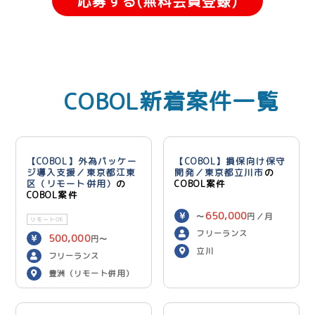
応募する(無料会員登録)
COBOL新着案件一覧
【COBOL】外為パッケー
【COBOL】損保向け保守
ジ導入支援／東京都江東
開発／東京都立川市
の
区（リモート併用）
の
COBOL案件
COBOL案件
650,000
〜
円／月
リモートOK
フリーランス
500,000
円〜
立川
600,000
円／月
フリーランス
豊洲（リモート併用）