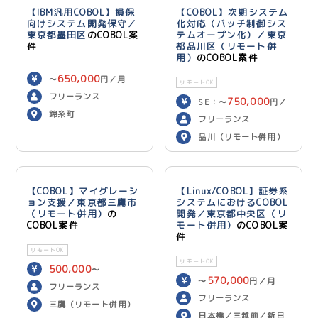
【IBM汎用COBOL】損保
【COBOL】次期システム
向けシステム開発保守／
化対応（バッチ制御シス
東京都墨田区
のCOBOL案
テムオープン化）／東京
件
都品川区（リモート併
用）
のCOBOL案件
650,000
〜
円／月
リモートOK
フリーランス
750,000
SE：〜
円／
錦糸町
700,000
月 PG：〜
円
フリーランス
／月
品川（リモート併用）
【COBOL】マイグレーシ
【Linux/COBOL】証券系
ョン支援／東京都三鷹市
システムにおけるCOBOL
（リモート併用）
の
開発／東京都中央区（リ
COBOL案件
モート併用）
のCOBOL案
件
リモートOK
リモートOK
500,000
〜
570,000
〜
円／月
600,000
円／月
フリーランス
フリーランス
三鷹（リモート併用）
日本橋／三越前／新日