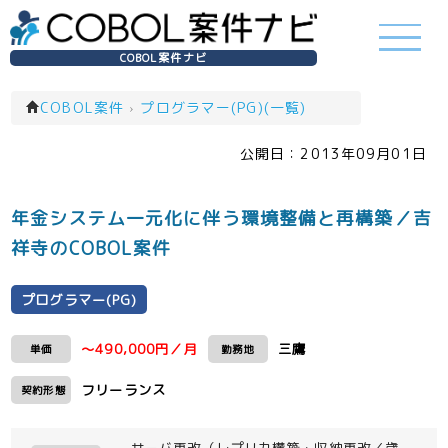
COBOL案件ナビ
COBOL案件
›
プログラマー(PG)(一覧)
公開日：
2013年09月01日
年金システム一元化に伴う環境整備と再構築／吉
祥寺のCOBOL案件
プログラマー(PG)
～490,000円／月
三鷹
単価
勤務地
フリーランス
契約形態
サーバ更改（レプリカ構築・収納更改／歳