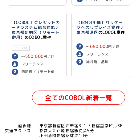
本橋（リモート併用）
【COBOL】クレジットカ
【IBM汎用機】パッケー
ードシステム統合対応／
ジへのリプレイス案件／
東京都新宿区（リモート
東京都港区
のCOBOL案件
併用）
のCOBOL案件
650,000
〜
円／月
リモートOK
フリーランス
550,000
〜
円／月
神谷町、品川
フリーランス
西新宿（リモート併
用）
全てのCOBOL新着一覧
面談地：
東京都新宿区西新宿3-1-5新宿嘉泉ビル8F
交通アクセス：
都営大江戸線新宿駅徒歩5分
小田急線新宿駅徒歩10分