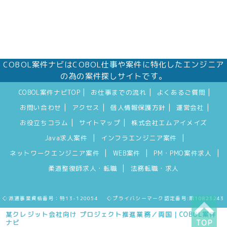
COBOL案件ナビはCOBOL仕事や案件に特化したエンジニア
の為の案件探しサイトです。
|
|
|
COBOL案件ナビTOP
お仕事までの流れ
よくあるご質問
|
|
|
|
お問い合わせ
アクセス
個人情報保護方針
運営会社
|
|
お役立ちコラム
サイトマップ
株式会社エムアイメイズ
|
|
Java求人案件
インフラエンジニア案件
|
|
|
ネットワークエンジニア案件
WEB案件
PM・PMO案件求人
|
柔道整復師求人・転職
法務転職・求人
◇派遣事業資格番号：特13-120054 ◇プライバシーマーク認定番号:第10823243
某クレジット会社向け プロジェクト推進業務／両国｜COBOL案件
ナビ
TOP