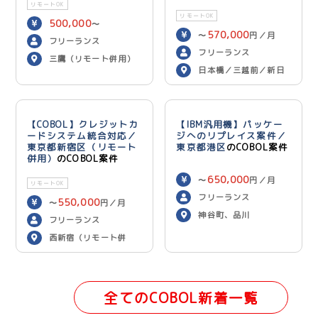
リモートOK
リモートOK
500,000
〜
570,000
〜
円／月
600,000
円／月
フリーランス
フリーランス
三鷹（リモート併用）
日本橋／三越前／新日
本橋（リモート併用）
【COBOL】クレジットカ
【IBM汎用機】パッケー
ードシステム統合対応／
ジへのリプレイス案件／
東京都新宿区（リモート
東京都港区
のCOBOL案件
併用）
のCOBOL案件
650,000
〜
円／月
リモートOK
フリーランス
550,000
〜
円／月
神谷町、品川
フリーランス
西新宿（リモート併
用）
全てのCOBOL新着一覧