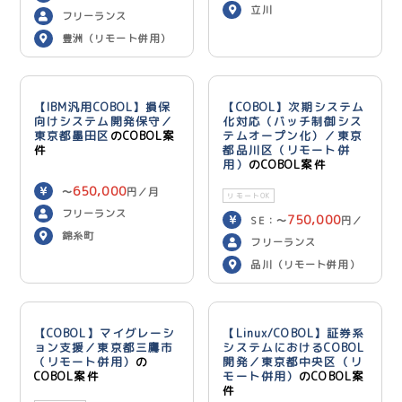
立川
600,000
円／月
フリーランス
豊洲（リモート併用）
【IBM汎用COBOL】損保
【COBOL】次期システム
向けシステム開発保守／
化対応（バッチ制御シス
東京都墨田区
のCOBOL案
テムオープン化）／東京
件
都品川区（リモート併
用）
のCOBOL案件
650,000
〜
円／月
リモートOK
フリーランス
750,000
SE：〜
円／
錦糸町
700,000
月 PG：〜
円
フリーランス
／月
品川（リモート併用）
【COBOL】マイグレーシ
【Linux/COBOL】証券系
ョン支援／東京都三鷹市
システムにおけるCOBOL
（リモート併用）
の
開発／東京都中央区（リ
COBOL案件
モート併用）
のCOBOL案
件