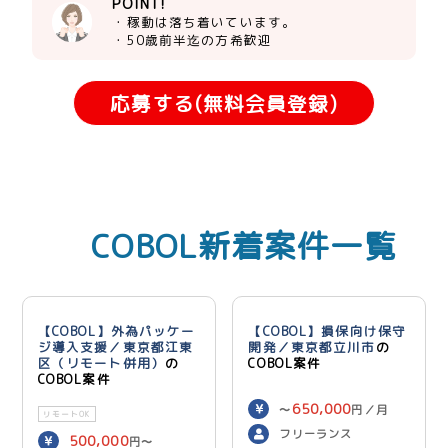
POINT!
・稼動は落ち着いています。
・50歳前半迄の方希歓迎
応募する(無料会員登録)
COBOL新着案件一覧
【COBOL】外為パッケー
【COBOL】損保向け保守
ジ導入支援／東京都江東
開発／東京都立川市
の
区（リモート併用）
の
COBOL案件
COBOL案件
650,000
〜
円／月
リモートOK
フリーランス
500,000
円〜