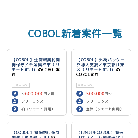
COBOL新着案件一覧
【COBOL】生保新契約開
【COBOL】外為パッケー
発保守／千葉県柏市（リ
ジ導入支援／東京都江東
モート併用）
のCOBOL案
区（リモート併用）
の
件
COBOL案件
リモートOK
リモートOK
600,000
500,000
〜
円／月
円〜
600,000
円／月
フリーランス
フリーランス
柏（リモート併用）
豊洲（リモート併用）
【COBOL】損保向け保守
【IBM汎用COBOL】損保
開発／東京都立川市
の
向けシステム開発保守／