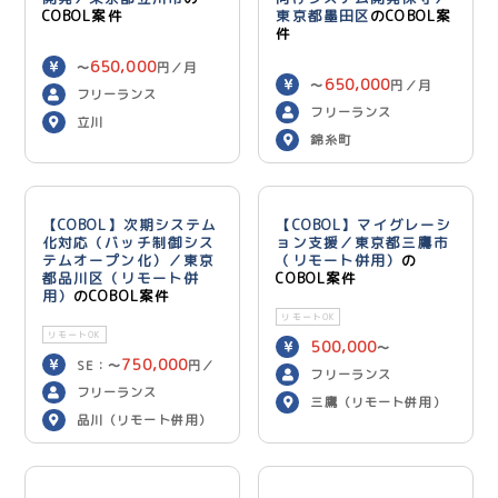
COBOL案件
東京都墨田区
のCOBOL案
件
650,000
〜
円／月
650,000
〜
円／月
フリーランス
フリーランス
立川
錦糸町
【COBOL】次期システム
【COBOL】マイグレーシ
化対応（バッチ制御シス
ョン支援／東京都三鷹市
テムオープン化）／東京
（リモート併用）
の
都品川区（リモート併
COBOL案件
用）
のCOBOL案件
リモートOK
リモートOK
500,000
〜
750,000
SE：〜
円／
600,000
円／月
フリーランス
700,000
月 PG：〜
円
フリーランス
三鷹（リモート併用）
／月
品川（リモート併用）