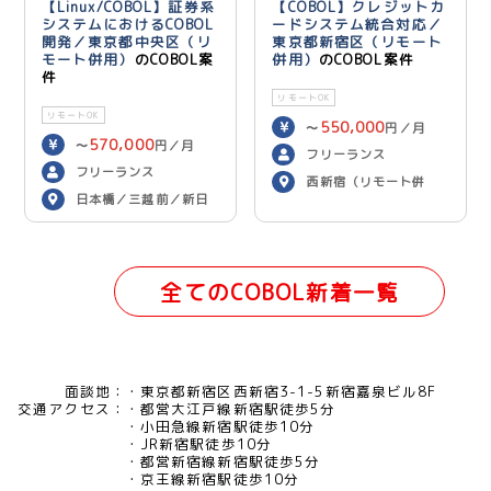
【Linux/COBOL】証券系
【COBOL】クレジットカ
システムにおけるCOBOL
ードシステム統合対応／
開発／東京都中央区（リ
東京都新宿区（リモート
モート併用）
のCOBOL案
併用）
のCOBOL案件
件
リモートOK
リモートOK
550,000
〜
円／月
570,000
〜
円／月
フリーランス
フリーランス
西新宿（リモート併
日本橋／三越前／新日
用）
本橋（リモート併用）
全てのCOBOL新着一覧
面談地：
東京都新宿区西新宿3-1-5新宿嘉泉ビル8F
交通アクセス：
都営大江戸線新宿駅徒歩5分
小田急線新宿駅徒歩10分
JR新宿駅徒歩10分
都営新宿線新宿駅徒歩5分
京王線新宿駅徒歩10分