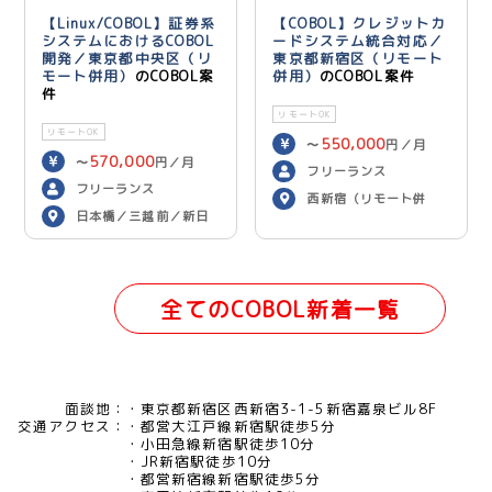
【Linux/COBOL】証券系
【COBOL】クレジットカ
システムにおけるCOBOL
ードシステム統合対応／
開発／東京都中央区（リ
東京都新宿区（リモート
モート併用）
のCOBOL案
併用）
のCOBOL案件
件
リモートOK
リモートOK
550,000
〜
円／月
570,000
〜
円／月
フリーランス
フリーランス
西新宿（リモート併
日本橋／三越前／新日
用）
本橋（リモート併用）
全てのCOBOL新着一覧
面談地：
東京都新宿区西新宿3-1-5新宿嘉泉ビル8F
交通アクセス：
都営大江戸線新宿駅徒歩5分
小田急線新宿駅徒歩10分
JR新宿駅徒歩10分
都営新宿線新宿駅徒歩5分