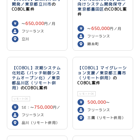
開発／東京都立川市
の
向けシステム開発保守／
COBOL案件
東京都墨田区
のCOBOL案
件
650,000
〜
円／月
650,000
〜
円／月
フリーランス
フリーランス
立川
錦糸町
【COBOL】次期システム
【COBOL】マイグレーシ
化対応（バッチ制御シス
ョン支援／東京都三鷹市
テムオープン化）／東京
（リモート併用）
の
都品川区（リモート併
COBOL案件
用）
のCOBOL案件
リモートOK
リモートOK
500,000
〜
750,000
SE：〜
円／
600,000
円／月
フリーランス
700,000
月 PG：〜
円
フリーランス
三鷹（リモート併用）
／月
品川（リモート併用）