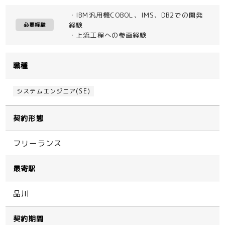
・IBM汎用機COBOL、IMS、DB2での開発
経験
必要経験
・上流工程への参画経験
職種
システムエンジニア(SE)
契約形態
フリーランス
最寄駅
品川
契約期間