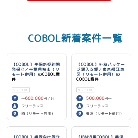
COBOL新着案件一覧
【COBOL】生保新契約開
【COBOL】外為パッケー
発保守／千葉県柏市（リ
ジ導入支援／東京都江東
モート併用）
のCOBOL案
区（リモート併用）
の
件
COBOL案件
リモートOK
リモートOK
600,000
500,000
〜
円／月
円〜
600,000
円／月
フリーランス
フリーランス
柏（リモート併用）
豊洲（リモート併用）
【COBOL】損保向け保守
【IBM汎用COBOL】損保