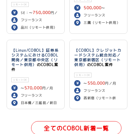
リモートOK
500,000
〜
750,000
SE：〜
円／
600,000
円／月
フリーランス
700,000
月 PG：〜
円
フリーランス
三鷹（リモート併用）
／月
品川（リモート併用）
【Linux/COBOL】証券系
【COBOL】クレジットカ
システムにおけるCOBOL
ードシステム統合対応／
開発／東京都中央区（リ
東京都新宿区（リモート
モート併用）
のCOBOL案
併用）
のCOBOL案件
件
リモートOK
リモートOK
550,000
〜
円／月
570,000
〜
円／月
フリーランス
フリーランス
西新宿（リモート併
日本橋／三越前／新日
用）
本橋（リモート併用）
全てのCOBOL新着一覧