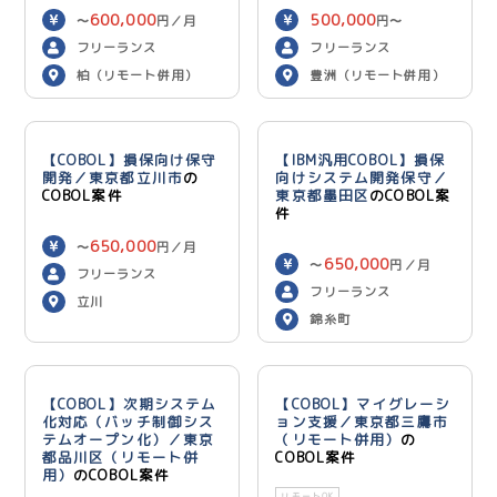
600,000
500,000
〜
円／月
円〜
600,000
円／月
フリーランス
フリーランス
柏（リモート併用）
豊洲（リモート併用）
【COBOL】損保向け保守
【IBM汎用COBOL】損保
開発／東京都立川市
の
向けシステム開発保守／
COBOL案件
東京都墨田区
のCOBOL案
件
650,000
〜
円／月
650,000
〜
円／月
フリーランス
フリーランス
立川
錦糸町
【COBOL】次期システム
【COBOL】マイグレーシ
化対応（バッチ制御シス
ョン支援／東京都三鷹市
テムオープン化）／東京
（リモート併用）
の
都品川区（リモート併
COBOL案件
用）
のCOBOL案件
リモートOK