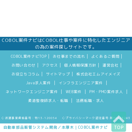
COBOL案件ナビはCOBOL仕事や案件に特化したエンジニア
の為の案件探しサイトです。
|
|
|
COBOL案件ナビTOP
お仕事までの流れ
よくあるご質問
|
|
|
|
お問い合わせ
アクセス
個人情報保護方針
運営会社
|
|
お役立ちコラム
サイトマップ
株式会社エムアイメイズ
|
|
Java求人案件
インフラエンジニア案件
|
|
|
ネットワークエンジニア案件
WEB案件
PM・PMO案件求人
|
柔道整復師求人・転職
法務転職・求人
◇派遣事業資格番号：特13-120054 ◇プライバシーマーク認定番号:第10823243
自動車部品販管システム開発／本厚木｜COBOL案件ナビ
TOP