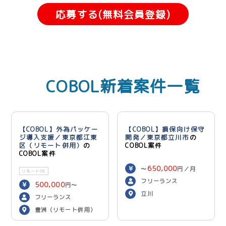
応募する(無料会員登録)
COBOL新着案件一覧
【COBOL】外為パッケー
【COBOL】損保向け保守
ジ導入支援／東京都江東
開発／東京都立川市
の
区（リモート併用）
の
COBOL案件
COBOL案件
650,000
〜
円／月
リモートOK
フリーランス
500,000
円〜
立川
600,000
円／月
フリーランス
豊洲（リモート併用）