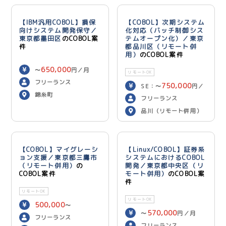
【IBM汎用COBOL】損保
【COBOL】次期システム
向けシステム開発保守／
化対応（バッチ制御シス
東京都墨田区
のCOBOL案
テムオープン化）／東京
件
都品川区（リモート併
用）
のCOBOL案件
650,000
〜
円／月
リモートOK
フリーランス
750,000
SE：〜
円／
錦糸町
700,000
月 PG：〜
円
フリーランス
／月
品川（リモート併用）
【COBOL】マイグレーシ
【Linux/COBOL】証券系
ョン支援／東京都三鷹市
システムにおけるCOBOL
（リモート併用）
の
開発／東京都中央区（リ
COBOL案件
モート併用）
のCOBOL案
件
リモートOK
リモートOK
500,000
〜
570,000
〜
円／月
600,000
円／月
フリーランス
フリーランス