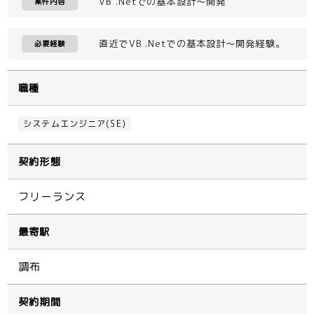
VB .Netでの基本設計～開発
案件内容
直近でVB .Netでの基本設計～開発経験。
必要経験
職種
システムエンジニア(SE)
契約形態
フリーランス
最寄駅
調布
契約期間