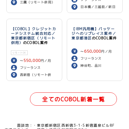
三鷹（リモート併用）
日本橋／三越前／新日
本橋（リモート併用）
【COBOL】クレジットカ
【IBM汎用機】パッケー
ードシステム統合対応／
ジへのリプレイス案件／
東京都新宿区（リモート
東京都港区
のCOBOL案件
併用）
のCOBOL案件
650,000
〜
円／月
リモートOK
フリーランス
550,000
〜
円／月
神谷町、品川
フリーランス
西新宿（リモート併
用）
全てのCOBOL新着一覧
面談地：
東京都新宿区西新宿3-1-5新宿嘉泉ビル8F