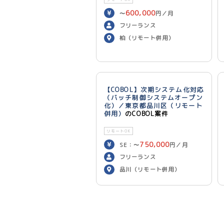
600,000
〜
円／月
フリーランス
柏（リモート併用）
【COBOL】次期システム化対応
（バッチ制御システムオープン
化）／東京都品川区（リモート
併用）
のCOBOL案件
リモートOK
750,000
SE：〜
円／月
700,000
PG：〜
円／月
フリーランス
品川（リモート併用）