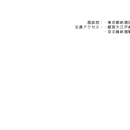
面談地：
東京都新宿区
交通アクセス：
都営大江戸
京王線新宿