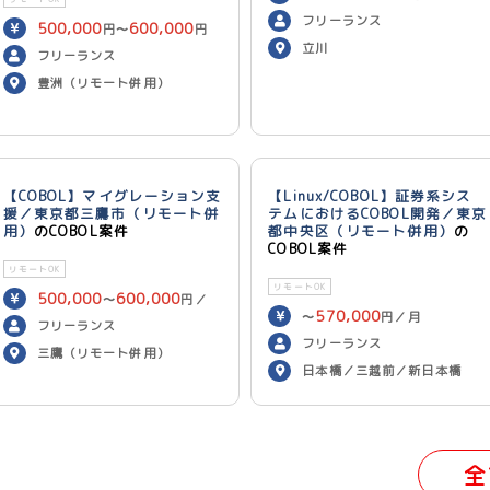
フリーランス
500,000
600,000
円〜
円
立川
／月
フリーランス
豊洲（リモート併用）
【COBOL】マイグレーション支
【Linux/COBOL】証券系シス
援／東京都三鷹市（リモート併
テムにおけるCOBOL開発／東京
用）
のCOBOL案件
都中央区（リモート併用）
の
COBOL案件
リモートOK
リモートOK
500,000
600,000
〜
円／
570,000
〜
円／月
月
フリーランス
フリーランス
三鷹（リモート併用）
日本橋／三越前／新日本橋
（リモート併用）
全