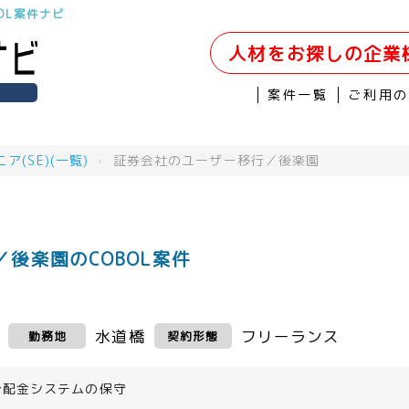
OL案件ナビ
人材をお探しの企業
案件一覧
ご利用
(SE)(一覧)
›
証券会社のユーザー移行／後楽園
後楽園のCOBOL案件
水道橋
フリーランス
勤務地
契約形態
分配金システムの保守