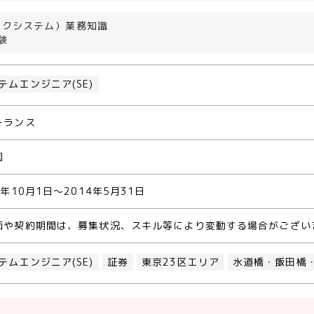
ックシステム）業務知識
験
テムエンジニア(SE)
ーランス
園
3年10月1日～2014年5月31日
価や契約期間は、募集状況、スキル等により変動する場合がござい
テムエンジニア(SE)
証券
東京23区エリア
水道橋・飯田橋