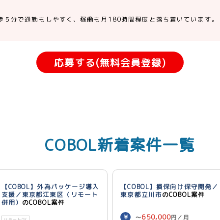
歩５分で通勤もしやすく、稼働も月180時間程度と落ち着いています。
応募する(無料会員登録)
COBOL新着案件一覧
【COBOL】外為パッケージ導入
【COBOL】損保向け保守開発／
支援／東京都江東区（リモート
東京都立川市
のCOBOL案件
併用）
のCOBOL案件
650,000
〜
円／月
リモートOK