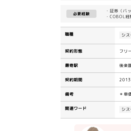
・証券（バ
必要経験
・COBOL経
職種
シス
契約形態
フリ
最寄駅
後楽
契約期間
201
備考
＊単
関連ワード
シス