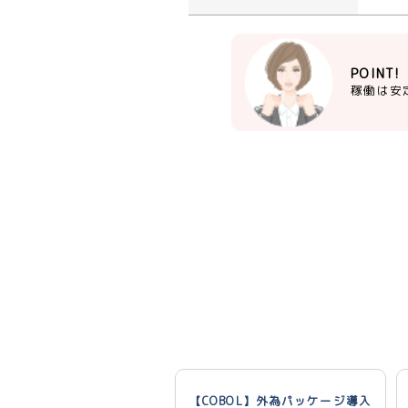
POINT!
稼働は安
【COBOL】外為パッケージ導入