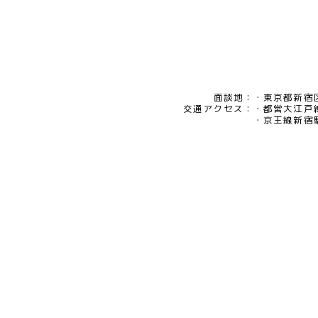
面談地：
東京都新宿区
交通アクセス：
都営大江戸
京王線新宿