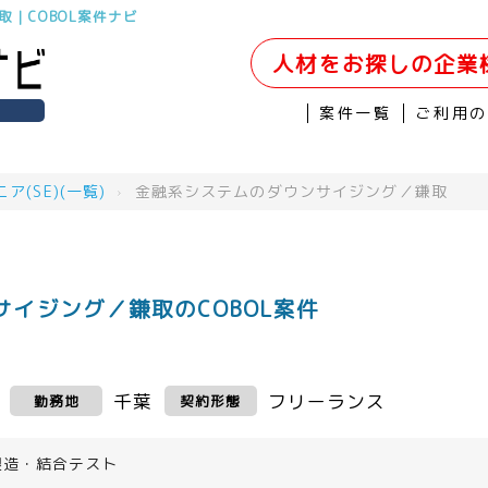
｜COBOL案件ナビ
人材をお探しの企業
案件一覧
ご利用
(SE)(一覧)
›
金融系システムのダウンサイジング／鎌取
イジング／鎌取のCOBOL案件
千葉
フリーランス
勤務地
契約形態
製造・結合テスト