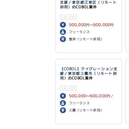
支援／東京都江東区（リモート
併用）
のCOBOL案件
リモートOK
500,000
600,000
円〜
円
／月
フリーランス
豊洲（リモート併用）
【COBOL】マイグレーション支
援／東京都三鷹市（リモート併
用）
のCOBOL案件
リモートOK
500,000
600,000
〜
円／
月
フリーランス
三鷹（リモート併用）