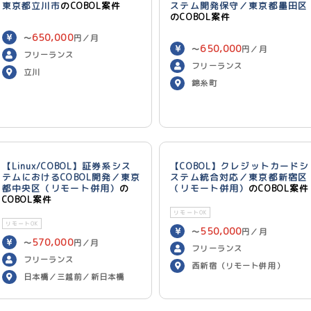
東京都立川市
のCOBOL案件
ステム開発保守／東京都墨田区
のCOBOL案件
650,000
〜
円／月
650,000
〜
円／月
フリーランス
フリーランス
立川
錦糸町
【Linux/COBOL】証券系シス
【COBOL】クレジットカードシ
テムにおけるCOBOL開発／東京
ステム統合対応／東京都新宿区
都中央区（リモート併用）
の
（リモート併用）
のCOBOL案件
COBOL案件
リモートOK
リモートOK
550,000
〜
円／月
570,000
〜
円／月
フリーランス
フリーランス
西新宿（リモート併用）
日本橋／三越前／新日本橋
（リモート併用）