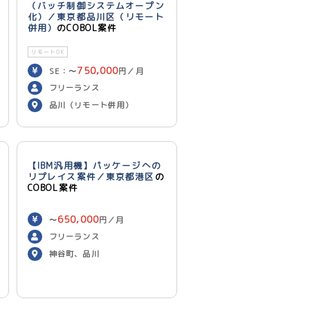
（バッチ制御システムオープン
化）／東京都品川区（リモート
併用）
のCOBOL案件
リモートOK
750,000
SE：〜
円／月
700,000
PG：〜
円／月
フリーランス
品川（リモート併用）
【IBM汎用機】パッケージへの
リプレイス案件／東京都港区
の
COBOL案件
650,000
〜
円／月
フリーランス
神谷町、品川