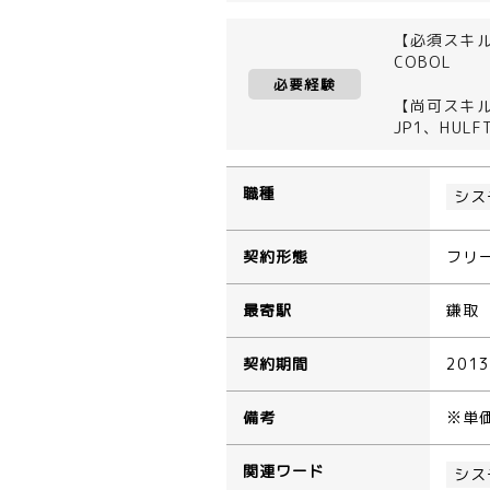
【必須スキ
COBOL
必要経験
【尚可スキ
JP1、HUL
職種
シス
契約形態
フリ
最寄駅
鎌取
契約期間
201
備考
※単
関連ワード
シス